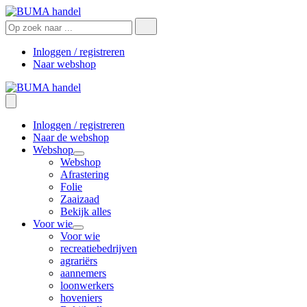
Producten
zoeken
Inloggen / registreren
Naar webshop
Inloggen / registreren
Naar de webshop
Webshop
open
Webshop
dropdown
Afrastering
menu
Folie
Zaaizaad
Bekijk alles
Voor wie
open
Voor wie
dropdown
recreatiebedrijven
menu
agrariërs
aannemers
loonwerkers
hoveniers