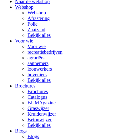
Naar de webshop
Webshop
Webshop
Afrastering
Folie
Zaaizaad
Bekijk alles
Voor wie
Voor wie
recreatiebedrijven
agrariërs
aannemers
loonwerkers
hoveniers
Bekijk alles
Brochures
Brochures
Catalogus
BUMAgazine
Graswijzer
Kruidenwijzer
Betonwijzer
Bekijk alles
Blogs
Blogs