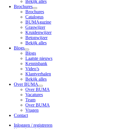
Bekijk alles
Brochures
open
Brochures
dropdown
Catalogus
menu
BUMAgazine
Graswijzer
Kruidenwijzer
Betonwijzer
Bekijk alles
Blogs
open
Blogs
dropdown
Laatste nieuws
menu
Kennisbank
Video’s
Klantverhalen
Bekijk alles
Over BUMA
open
Over BUMA
dropdown
Vacatures
menu
Team
Over BUMA
Vragen
Contact
Inloggen / registreren